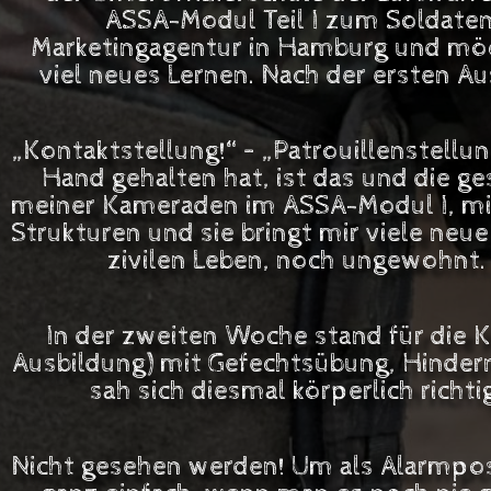
ASSA-Modul Teil I zum Soldaten d
Marketingagentur in Hamburg und möc
viel neues Lernen. Nach der ersten A
„Kontaktstellung!“ – „Patrouillenstellu
Hand gehalten hat, ist das und die ge
meiner Kameraden im ASSA-Modul I, mir p
Strukturen und sie bringt mir viele neue
zivilen Leben, noch ungewohnt.
In der zweiten Woche stand für die
Ausbildung) mit Gefechtsübung, Hinderni
sah sich diesmal körperlich rich
Nicht gesehen werden! Um als Alarmpost