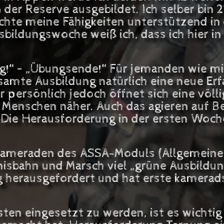
er Reserve ausgebildet. Ich selber bin 21
hte meine Fähigkeiten unterstützend in 
usbildungswoche weiß ich, dass ich hier 
ng!“ – „Übungsende!“ Für jemanden wie mi
samte Ausbildung natürlich eine neue Erfa
ersönlich jedoch öffnet sich eine völli
 Menschen näher. Auch das agieren auf Be
 Die Herausforderung in der ersten Woch
 Kameraden des ASSA-Moduls (Allgemeine
sbahn und Marsch viel „grüne Ausbildung
tig herausgefordert und hat erste kamera
en eingesetzt zu werden, ist es wichtig 