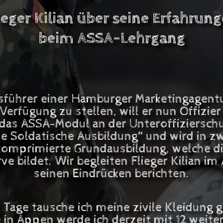
ieger Kilian über seine Erfahrun
beim ASSA-Lehrgang
häftsführer einer Hamburger Marketingage
rfügung zu stellen, will er nun Offizier
 das ASSA-Modul an der Unteroffiziersch
e Soldatische Ausbildung“ und wird in z
komprimierte Grundausbildung, welche di
ve bildet. Wir begleiten Flieger Kilian 
seinen Eindrücken berichten.
 Tage tausche ich meine zivile Kleidung
fe in Appen werde ich derzeit mit 12 we